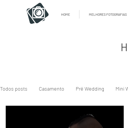
HOME
MELHORES FOTOGRAFIAS
H
Todos posts
Casamento
Pré Wedding
Mini 
Perfil Profissional
Gestante
Batizado
E