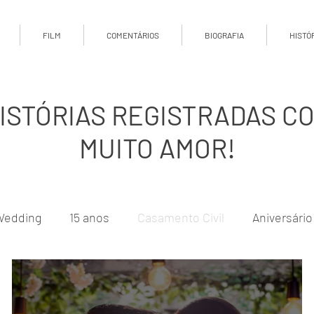
FILM
COMENTÁRIOS
BIOGRAFIA
HISTÓ
ISTÓRIAS REGISTRADAS C
MUITO AMOR!
Wedding
15 anos
Casamento Civil
Aniversário
nsaio Família
Ensaio Sensual
Formatura